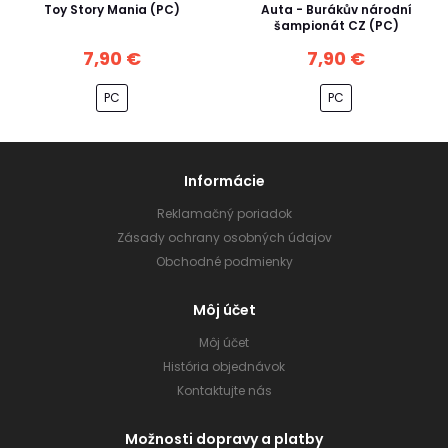
Toy Story Mania (PC)
Auta - Burákův národní
šampionát CZ (PC)
7,90 €
7,90 €
PC
PC
Informácie
Reklamačný poriadok
Zásady ochrany osobných údajov
Obchodné podmienky
Môj účet
Môj účet
História objednávok
Kontaktujte nás
Možnosti dopravy a platby