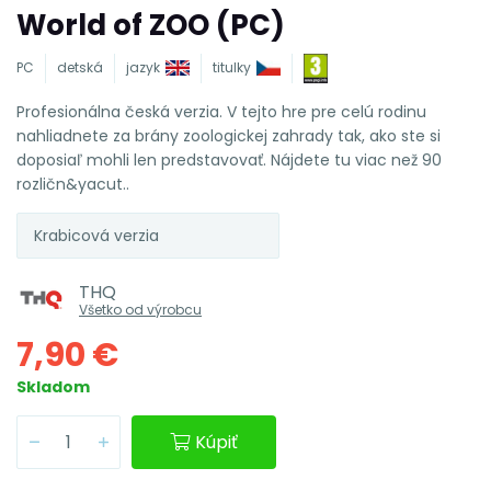
World of ZOO (PC)
PC
detská
jazyk
titulky
Profesionálna česká verzia. V tejto hre pre celú rodinu
nahliadnete za brány zoologickej zahrady tak, ako ste si
doposiaľ mohli len predstavovať. Nájdete tu viac než 90
rozličn&yacut..
Krabicová verzia
THQ
Všetko od výrobcu
7,90 €
Skladom
Kúpiť