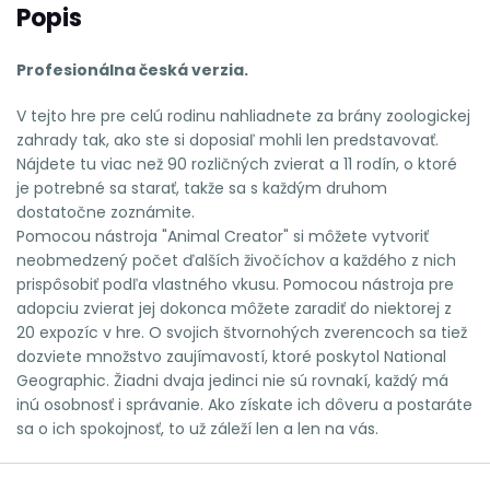
Popis
Profesionálna česká verzia.
V tejto hre pre celú rodinu nahliadnete za brány zoologickej
zahrady tak, ako ste si doposiaľ mohli len predstavovať.
Nájdete tu viac než 90 rozličných zvierat a 11 rodín, o ktoré
je potrebné sa starať, takže sa s každým druhom
dostatočne zoznámite.
Pomocou nástroja "Animal Creator" si môžete vytvoriť
neobmedzený počet ďalších živočíchov a každého z nich
prispôsobiť podľa vlastného vkusu. Pomocou nástroja pre
adopciu zvierat jej dokonca môžete zaradiť do niektorej z
20 expozíc v hre. O svojich štvornohých zverencoch sa tiež
dozviete množstvo zaujímavostí, ktoré poskytol National
Geographic. Žiadni dvaja jedinci nie sú rovnakí, každý má
inú osobnosť i správanie. Ako získate ich dôveru a postaráte
sa o ich spokojnosť, to už záleží len a len na vás.