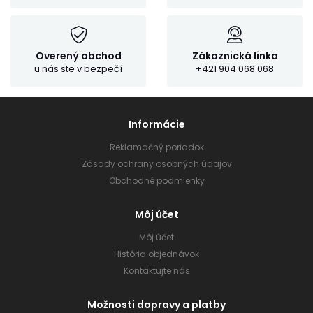
Overený obchod
Zákaznická linka
u nás ste v bezpečí
+421 904 068 068
Informácie
Reklamačný poriadok
Zásady ochrany osobných údajov
Obchodné podmienky
Môj účet
Môj účet
História objednávok
Kontaktujte nás
Možnosti dopravy a platby