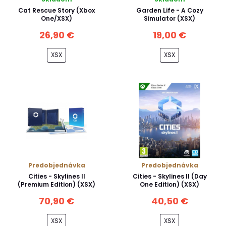
Cat Rescue Story (Xbox
Garden Life - A Cozy
One/XSX)
Simulator (XSX)
26,90 €
19,00 €
XSX
XSX
Predobjednávka
Predobjednávka
Cities - Skylines II
Cities - Skylines II (Day
(Premium Edition) (XSX)
One Edition) (XSX)
70,90 €
40,50 €
XSX
XSX