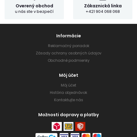
Overený obchod
Zákaznická linka
u nás ste v bezpečí
+421 904 068 068
Informácie
Reklamačný poriadok
Zásady ochrany osobných údajov
Obchodné podmienky
Môj účet
Môj účet
História objednávok
Kontaktujte nás
Možnosti dopravy a platby