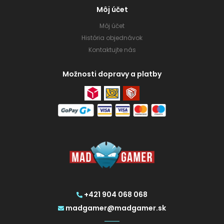
Môj účet
Môj účet
História objednávok
Kontaktujte nás
Možnosti dopravy a platby
+421 904 068 068
madgamer@madgamer.sk