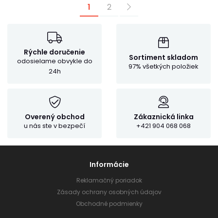
1
2
Rýchle doručenie
Sortiment skladom
odosielame obvykle do
97% všetkých položiek
24h
Overený obchod
Zákaznická linka
u nás ste v bezpečí
+421 904 068 068
Informácie
Reklamačný poriadok
Zásady ochrany osobných údajov
Obchodné podmienky