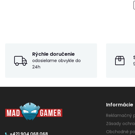
Rýchle doručenie
odosielame obvykle do
24h
Informácie
Reklamačný p
Zásady ochra
Obchodné po
+421 904 068 068