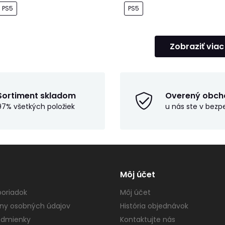
PS5
PS5
Zobraziť viac
Sortiment skladom
Overený obch
97% všetkých položiek
u nás ste v bezp
Môj účet
oriadok
Môj účet
ny osobných údajov
História objednávok
dmienky
Kontaktujte nás