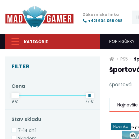
Zákaznícka linka
+421 904 068 068
POP FIGÚRKY
KATEGÓRIE
PS5
š
FILTER
športov
športová
Cena
9 €
77 €
Najnovšie
Stav skladu
Novinka
7-14 dní
Skladom