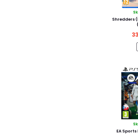
S
Shredders (F
33
S
EA Sports