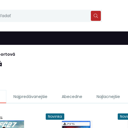
portová
á
Najpredávanejšie
Abecedne
Najlacnejšie
Novinka
Novi