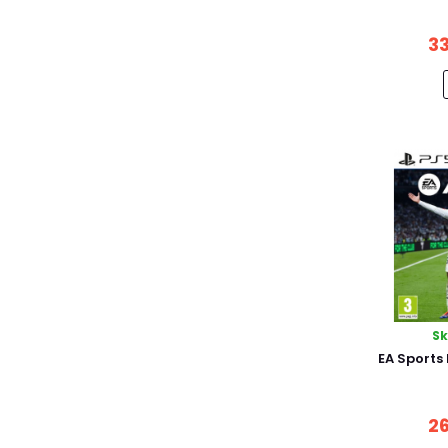
33
S
EA Sports
26