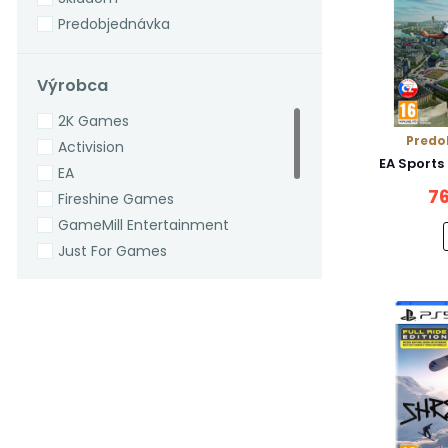
Predobjednávka
Výrobca
2K Games
Predo
Activision
EA Sports
EA
76
Fireshine Games
GameMill Entertainment
Just For Games
Merge Games
Meridiem Publishing
Microids
Milestone
Nacon
Outright Games
Warner Bros