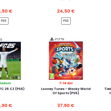
,50 €
24,50 €
PS5
PS5
kladom
7-14 dní
 FC 25 CZ (PS5)
Looney Tunes - Wacky World
Tie
Of Sports (PS5)
,90 €
37,90 €