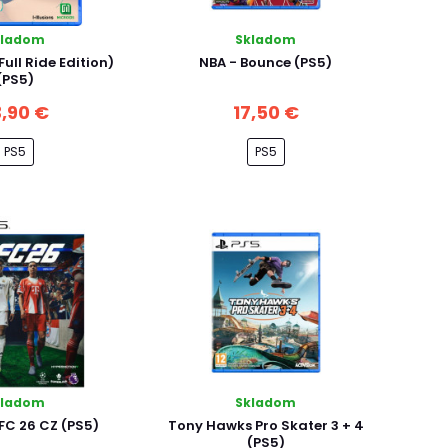
kladom
Skladom
ull Ride Edition)
NBA - Bounce (PS5)
(PS5)
,90 €
17,50 €
PS5
PS5
kladom
Skladom
 FC 26 CZ (PS5)
Tony Hawks Pro Skater 3 + 4
(PS5)