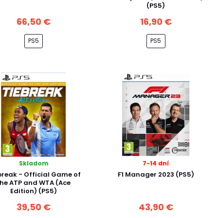
(PS5)
66,50 €
16,90 €
PS5
PS5
Skladom
7-14 dní
break - Official Game of
F1 Manager 2023 (PS5)
the ATP and WTA (Ace
Edition) (PS5)
39,50 €
43,90 €