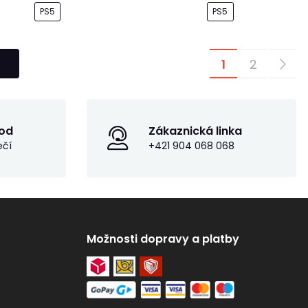
PS5
PS5
1
2
od
Zákaznická linka
ečí
+421 904 068 068
Možnosti dopravy a platby