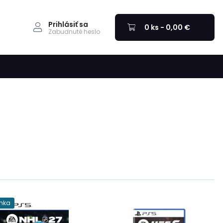
Prihlásiť sa
0 ks - 0,00 €
Zabudnuté heslo
nka