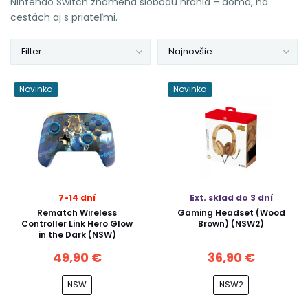
Nintendo Switch znamená slobodu hrania – doma, na
cestách aj s priateľmi.
Filter
Najnovšie
Novinka
Novinka
7-14 dní
Ext. sklad do 3 dní
Rematch Wireless
Gaming Headset (Wood
Controller Link Hero Glow
Brown) (NSW2)
in the Dark (NSW)
49,90 €
36,90 €
NSW
NSW2