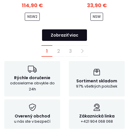
114,90 €
33,90 €
NSW2
NSW
Zobraziť viac
1
2
3
Rýchle doručenie
Sortiment skladom
odosielame obvykle do
97% všetkých položiek
24h
Overený obchod
Zákaznická linka
u nás ste v bezpečí
+421 904 068 068