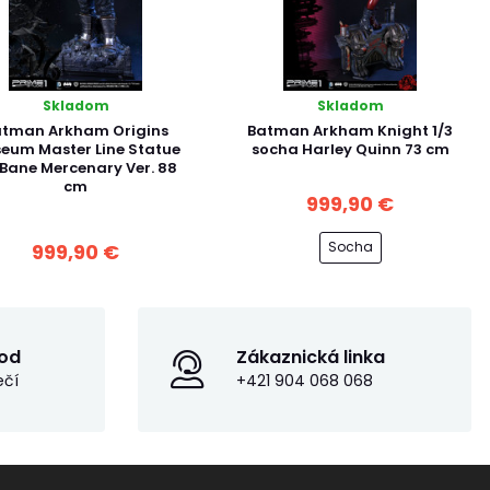
Skladom
Skladom
atman Arkham Origins
Batman Arkham Knight 1/3
eum Master Line Statue
socha Harley Quinn 73 cm
 Bane Mercenary Ver. 88
cm
999,90 €
Socha
999,90 €
od
Zákaznická linka
ečí
+421 904 068 068