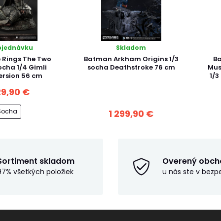
bjednávku
Skladom
e Rings The Two
Batman Arkham Origins 1/3
B
ocha 1/4 Gimli
socha Deathstroke 76 cm
Mus
ersion 56 cm
1/3
29,90 €
Socha
1 299,90 €
Sortiment skladom
Overený obch
97% všetkých položiek
u nás ste v bezp