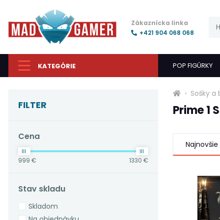
Zákaznícka linka
+421 904 068 068
POP FIGÚRKY
KATEGÓRIE
Sošky a 
FILTER
Prime 1 
Cena
Najnovšie
999 €
1330 €
Stav skladu
Skladom
Na objednávku