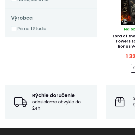
Výrobca
Prime 1 Studio
Na o
Lord of th
Towers s
Bonus V
1 3
Rýchle doručenie
odosielame obvykle do
24h