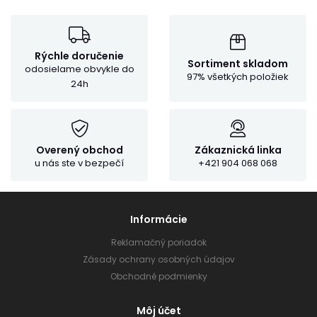
Rýchle doručenie
Sortiment skladom
odosielame obvykle do
97% všetkých položiek
24h
Overený obchod
Zákaznická linka
u nás ste v bezpečí
+421 904 068 068
Informácie
Reklamačný poriadok
Zásady ochrany osobných údajov
Obchodné podmienky
Môj účet