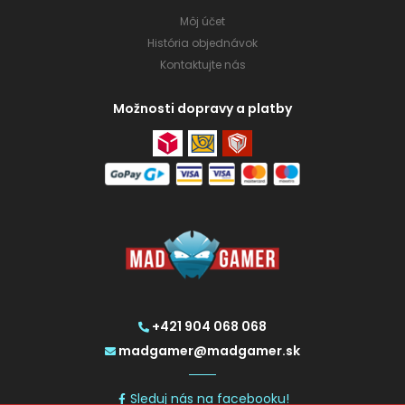
Môj účet
História objednávok
Kontaktujte nás
Možnosti dopravy a platby
+421 904 068 068
madgamer@madgamer.sk
Sleduj nás na facebooku!