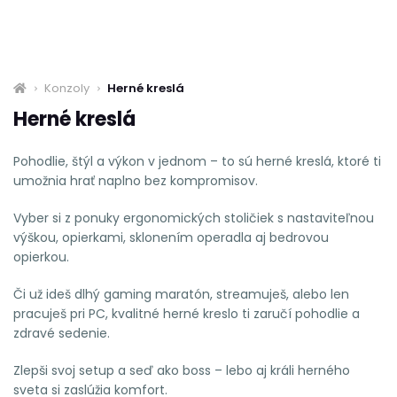
Konzoly
Herné kreslá
Herné kreslá
Pohodlie, štýl a výkon v jednom – to sú herné kreslá, ktoré ti
umožnia hrať naplno bez kompromisov.
Vyber si z ponuky ergonomických stoličiek s nastaviteľnou
výškou, opierkami, sklonením operadla aj bedrovou
opierkou.
Či už ideš dlhý gaming maratón, streamuješ, alebo len
pracuješ pri PC, kvalitné herné kreslo ti zaručí pohodlie a
zdravé sedenie.
Zlepši svoj setup a seď ako boss – lebo aj králi herného
sveta si zaslúžia komfort.