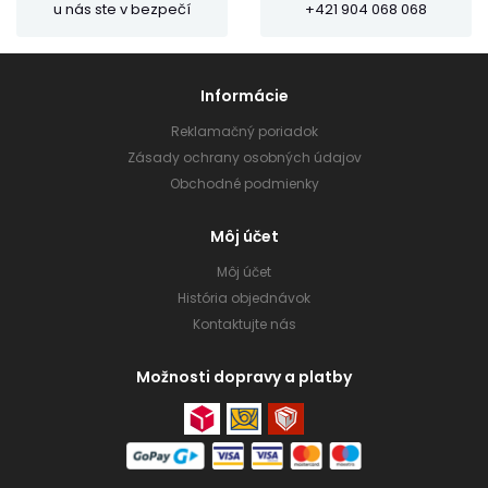
u nás ste v bezpečí
+421 904 068 068
Informácie
Reklamačný poriadok
Zásady ochrany osobných údajov
Obchodné podmienky
Môj účet
Môj účet
História objednávok
Kontaktujte nás
Možnosti dopravy a platby