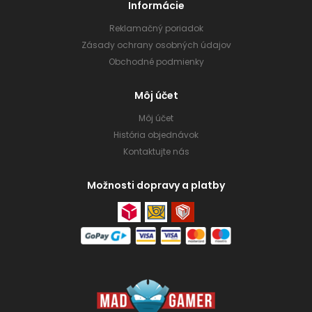
Informácie
Reklamačný poriadok
Zásady ochrany osobných údajov
Obchodné podmienky
Môj účet
Môj účet
História objednávok
Kontaktujte nás
Možnosti dopravy a platby