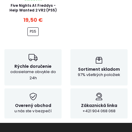
Five Nights At Freddys -
Help Wanted 2 VR2 (PS5)
19,50 €
PS5
Rýchle doručenie
Sortiment skladom
odosielame obvykle do
97% všetkých položiek
24h
Overený obchod
Zákaznická linka
u nás ste v bezpečí
+421 904 068 068