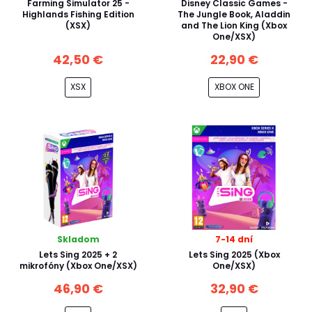
Farming Simulator 25 -
Disney Classic Games -
Highlands Fishing Edition
The Jungle Book, Aladdin
(XSX)
and The Lion King (Xbox
One/XSX)
42,50 €
22,90 €
XSX
XBOX ONE
Skladom
7-14 dní
Lets Sing 2025 + 2
Lets Sing 2025 (Xbox
mikrofóny (Xbox One/XSX)
One/XSX)
46,90 €
32,90 €