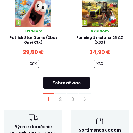
Skladom
Skladom
Patrick Star Game (Xbox
Farming Simulator 25 CZ
One/XSX)
(XSX)
29,50 €
34,90 €
XSX
XSX
Zobraziť viac
1
2
3
Rýchle doručenie
Sortiment skladom
odosielame obvykle do