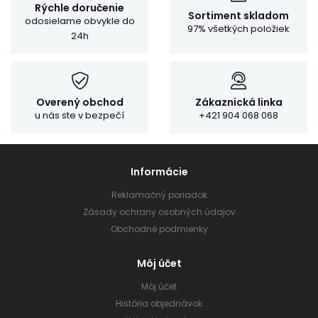
Rýchle doručenie
Sortiment skladom
odosielame obvykle do
97% všetkých položiek
24h
Overený obchod
Zákaznická linka
u nás ste v bezpečí
+421 904 068 068
Informácie
Reklamačný poriadok
Zásady ochrany osobných údajov
Obchodné podmienky
Môj účet
Môj účet
História objednávok