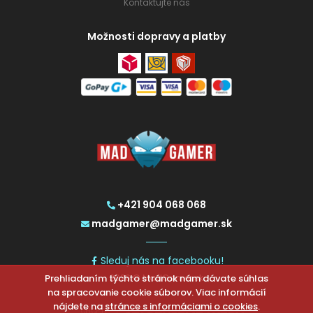
Kontaktujte nás
Možnosti dopravy a platby
+421 904 068 068
madgamer@madgamer.sk
Sleduj nás na facebooku!
Prehliadaním týchto stránok nám dávate súhlas
2026 © MadGamer.sk
na spracovanie cookie súborov. Viac informácií
nájdete na
stránce s informáciami o cookies
.
CHCETE