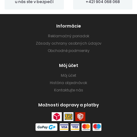
u nás ste v bezpečí
+421 904 068 068
Informácie
Reklamačný poriadok
Zásady ochrany osobných údajov
Obchodné podmienky
Môj účet
Môj účet
História objednávok
Kontaktujte nás
Možnosti dopravy a platby