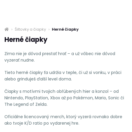
Šiltovky a čiapky
Herné čiapky
Herné čiapky
Zima nie je dôvod prestať hrať – a už vôbec nie dôvod
vyzerať nudne.
Tieto herné čiapky ťa udržia v teple, či už si vonku, v práci
alebo grinduješ ďalší level doma.
Čiapky s motívmi tvojich obľúbených hier a konzol – od
Nintendo, PlayStation, Xbox až po Pokémon, Mario, Sonic či
The Legend of Zelda.
Oficiálne licencovaný merch, ktorý vyzerá rovnako dobre
ako tvoje K/D ratio po vydarenej hre.