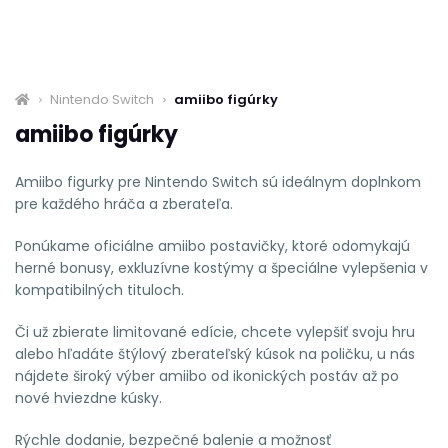
Nintendo Switch
amiibo figúrky
amiibo figúrky
Amiibo figurky pre Nintendo Switch sú ideálnym doplnkom
pre každého hráča a zberateľa.
Ponúkame oficiálne amiibo postavičky, ktoré odomykajú
herné bonusy, exkluzívne kostýmy a špeciálne vylepšenia v
kompatibilných tituloch.
Či už zbierate limitované edície, chcete vylepšiť svoju hru
alebo hľadáte štýlový zberateľský kúsok na poličku, u nás
nájdete široký výber amiibo od ikonických postáv až po
nové hviezdne kúsky.
Rýchle dodanie, bezpečné balenie a možnosť