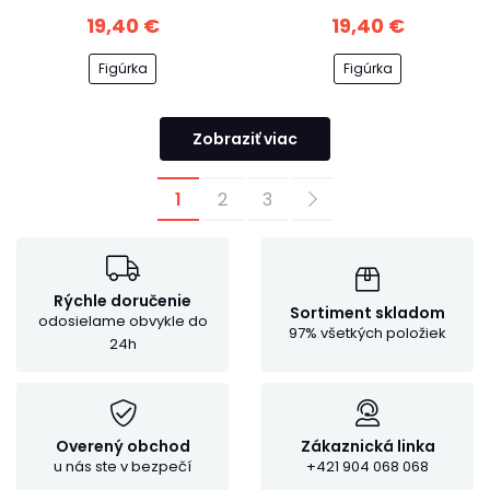
19,40 €
19,40 €
Figúrka
Figúrka
Zobraziť viac
1
2
3
Rýchle doručenie
Sortiment skladom
odosielame obvykle do
97% všetkých položiek
24h
Overený obchod
Zákaznická linka
u nás ste v bezpečí
+421 904 068 068