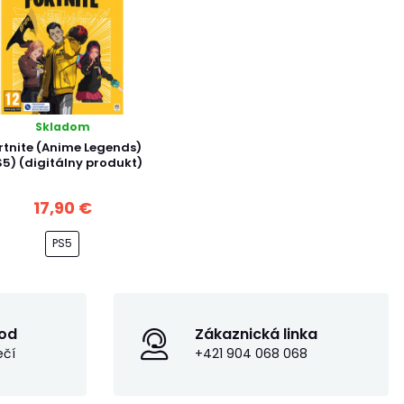
Skladom
rtnite (Anime Legends)
S5) (digitálny produkt)
17,90 €
PS5
od
Zákaznická linka
ečí
+421 904 068 068