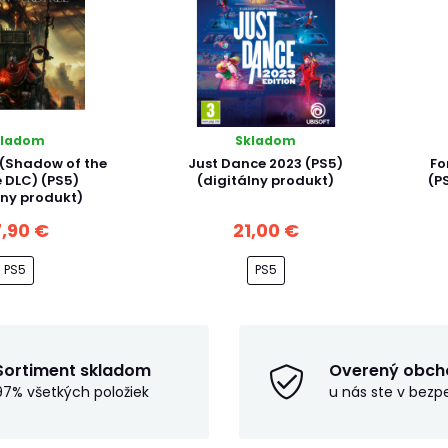
kladom
Skladom
 (Shadow of the
Just Dance 2023 (PS5)
Fo
e DLC) (PS5)
(digitálny produkt)
(P
lny produkt)
,90 €
21,00 €
PS5
PS5
Sortiment skladom
Overený obch
97% všetkých položiek
u nás ste v bezp