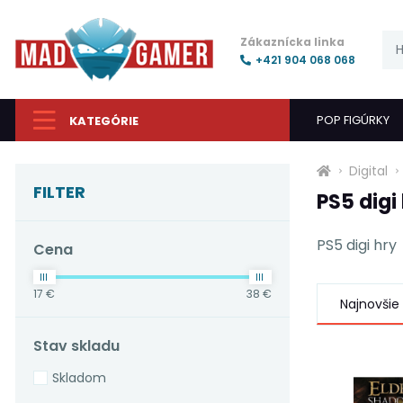
Zákaznícka linka
+421 904 068 068
POP FIGÚRKY
KATEGÓRIE
Digital
FILTER
PS5 digi
PS5 digi hry
Cena
17 €
38 €
Najnovšie
Stav skladu
Skladom