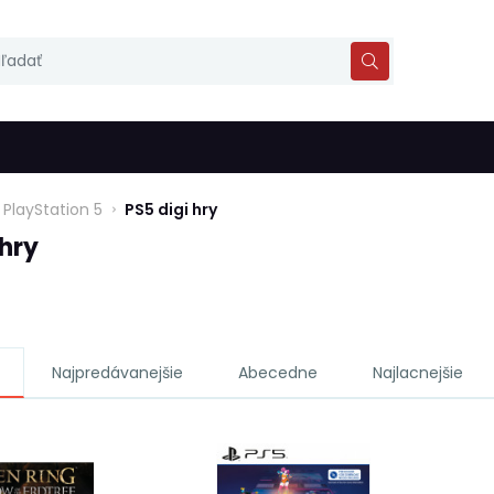
PlayStation 5
PS5 digi hry
 hry
Najpredávanejšie
Abecedne
Najlacnejšie