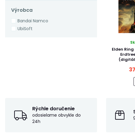
Výrobca
Bandai Namco
UbiSoft
S
Elden Ring
Erdtre
(digitá
37
Rýchle doručenie
odosielame obvykle do
24h