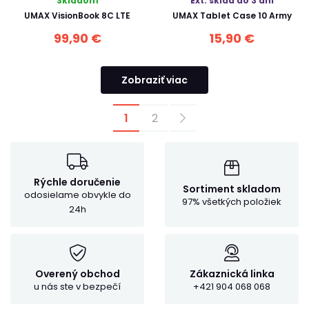
Skladom
Ext. sklad do 3 dní
UMAX VisionBook 8C LTE
UMAX Tablet Case 10 Army
99,90 €
15,90 €
Zobraziť viac
1
2
Rýchle doručenie
Sortiment skladom
odosielame obvykle do
97% všetkých položiek
24h
Overený obchod
Zákaznická linka
u nás ste v bezpečí
+421 904 068 068