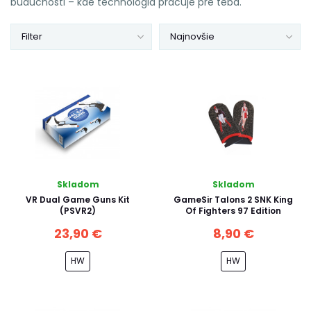
budúcnosti – kde technológia pracuje pre teba.
Filter
Najnovšie
Skladom
Skladom
VR Dual Game Guns Kit
GameSir Talons 2 SNK King
(PSVR2)
Of Fighters 97 Edition
23,90 €
8,90 €
HW
HW