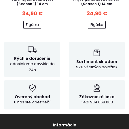
(Season 1) 14 cm
(Season 1) 14 cm
34,90 €
34,90 €
Figúrka
Figúrka
Rýchle doručenie
Sortiment skladom
odosielame obvykle do
97% všetkých položiek
24h
Overený obchod
Zákaznická linka
u nás ste v bezpečí
+421 904 068 068
Informácie