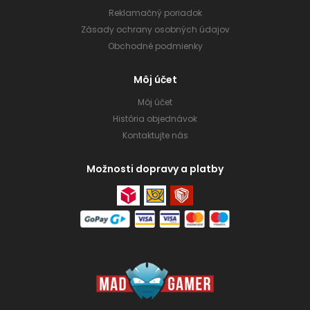
Reklamačný poriadok
Zásady ochrany osobných údajov
Obchodné podmienky
Môj účet
Môj účet
História objednávok
Kontaktujte nás
Možnosti dopravy a platby