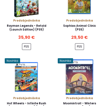
Predobjednávka
Predobjednávka
Rayman Legends - Retold
Sophias Animal Clinic
(Launch Edition) (PS5)
(PS5)
35,90 €
29,50 €
PS5
PS5
Novinka
Novinka
Predobjednávka
Predobjednávka
Hot Wheels - Infinite Rush
Moomintroll - Winters