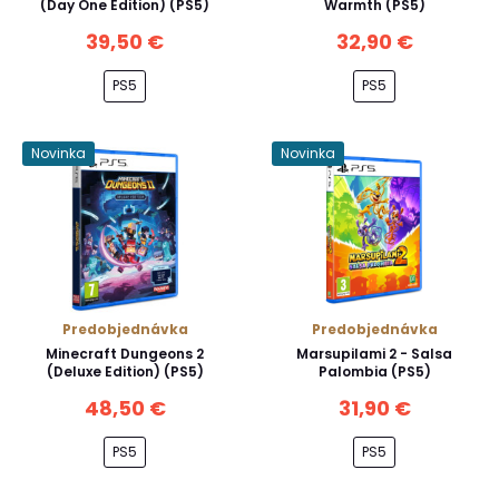
(Day One Edition) (PS5)
Warmth (PS5)
39,50 €
32,90 €
PS5
PS5
Novinka
Novinka
Predobjednávka
Predobjednávka
Minecraft Dungeons 2
Marsupilami 2 - Salsa
(Deluxe Edition) (PS5)
Palombia (PS5)
48,50 €
31,90 €
PS5
PS5