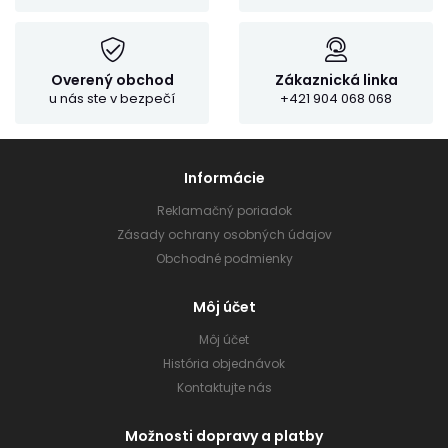
Overený obchod
Zákaznická linka
u nás ste v bezpečí
+421 904 068 068
Informácie
Reklamačný poriadok
Zásady ochrany osobných údajov
Obchodné podmienky
Môj účet
Môj účet
História objednávok
Kontaktujte nás
Možnosti dopravy a platby