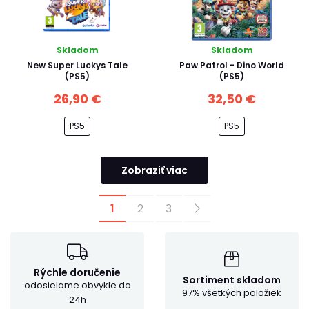
Skladom
Skladom
New Super Luckys Tale
Paw Patrol - Dino World
(PS5)
(PS5)
26,90 €
32,50 €
PS5
PS5
Zobraziť viac
1
2
3
Rýchle doručenie
Sortiment skladom
odosielame obvykle do
97% všetkých položiek
24h