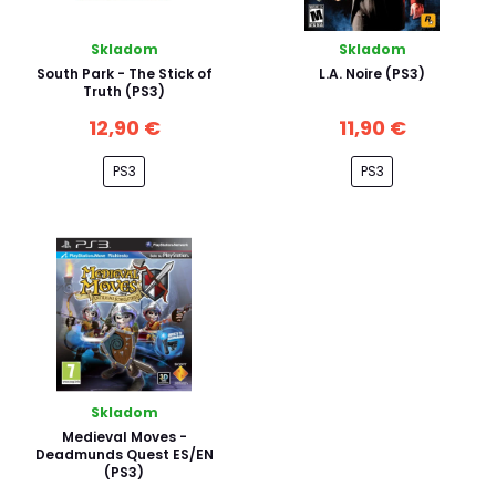
Skladom
Skladom
South Park - The Stick of
L.A. Noire (PS3)
Truth (PS3)
12,90 €
11,90 €
PS3
PS3
Skladom
Medieval Moves -
Deadmunds Quest ES/EN
(PS3)