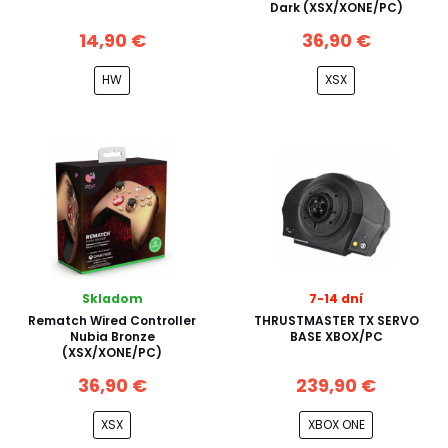
Dark (XSX/XONE/PC)
14,90 €
36,90 €
HW
XSX
Skladom
7-14 dní
Rematch Wired Controller
THRUSTMASTER TX SERVO
Nubia Bronze
BASE XBOX/PC
(XSX/XONE/PC)
36,90 €
239,90 €
XSX
XBOX ONE