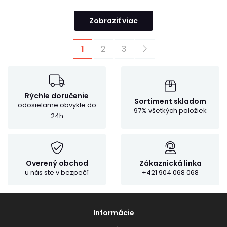
Zobraziť viac
1
2
3
Rýchle doručenie
Sortiment skladom
odosielame obvykle do
97% všetkých položiek
24h
Overený obchod
Zákaznická linka
u nás ste v bezpečí
+421 904 068 068
Informácie