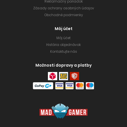
Reklamačný poriadok
Zásady ochrany osobných údajov
Obchodné podmienky
Môj účet
Môj účet
História objednávok
Kontaktujte nás
Možnosti dopravy a platby