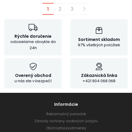
1
2
3
Rýchle doručenie
Sortiment skladom
odosielame obvykle do
97% všetkých položiek
24h
Overený obchod
Zákaznická linka
u nás ste v bezpečí
+421 904 068 068
Informácie
Reklamačný poriadok
Zásady ochrany osobných údajov
Obchodné podmienky