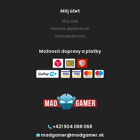
Môj účet
Môj účet
História objednávok
Kontaktujte nás
Možnosti dopravy a platby
+421 904 068 068
madgamer@madgamer.sk