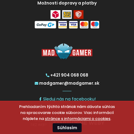
Možnosti dopravy a platby
+421 904 068 068
madgamer@madgamer.sk
Sleduj nás na facebooku!
Prehliadaním týchto stránok nám dávate súhlas
2026 © MadGamer.sk
na spracovanie cookie súborov. Viac informácií
nájdete na
stránce s informáciami o cookies
.
CHCETE
TIEŽ WEB?
Súhlasím