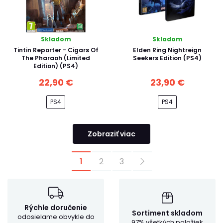
Skladom
Skladom
Tintin Reporter - Cigars Of
Elden Ring Nightreign
The Pharaoh (Limited
Seekers Edition (PS4)
Edition) (PS4)
22,90 €
23,90 €
PS4
PS4
Zobraziť viac
1
2
3
Rýchle doručenie
Sortiment skladom
odosielame obvykle do
97% všetkých položiek