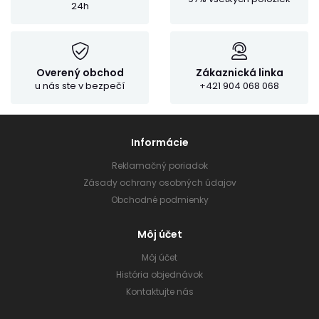
24h
Overený obchod
Zákaznická linka
u nás ste v bezpečí
+421 904 068 068
Informácie
Reklamačný poriadok
Zásady ochrany osobných údajov
Obchodné podmienky
Môj účet
Môj účet
História objednávok
Kontaktujte nás