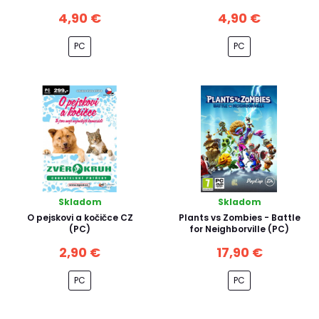
4,90 €
4,90 €
PC
PC
Skladom
Skladom
O pejskovi a kočičce CZ
Plants vs Zombies - Battle
(PC)
for Neighborville (PC)
2,90 €
17,90 €
PC
PC