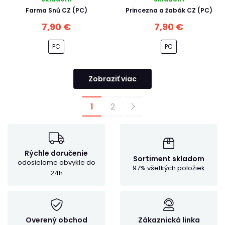
Farma Snů CZ (PC)
Princezna a žabák CZ (PC)
7,90 €
7,90 €
PC
PC
Zobraziť viac
1
2
Rýchle doručenie
Sortiment skladom
odosielame obvykle do
97% všetkých položiek
24h
Overený obchod
Zákaznická linka