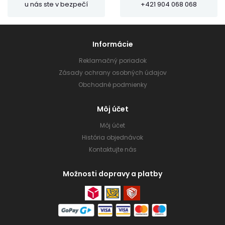
u nás ste v bezpečí
+421 904 068 068
Informácie
Reklamačný poriadok
Zásady ochrany osobných údajov
Obchodné podmienky
Môj účet
Môj účet
História objednávok
Kontaktujte nás
Možnosti dopravy a platby