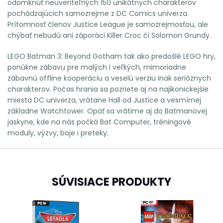
odomknúť neuveriteľných 150 unikátnych charakterov
pochádzajúcich samozrejme z DC Comics univerza.
Prítomnosť členov Justice League je samozrejmosťou, ale
chýbať nebudú ani záporáci Killer Croc či Solomon Grundy.
LEGO Batman 3: Beyond Gotham tak ako predošlé LEGO hry,
ponúkne zábavu pre malých i veľkých, mimoriadne
zábavnú offline kooperáciu a veselú verziu inak serióznych
charakterov. Počas hrania sa pozriete aj na najikonickejšie
miesta DC univerza, vrátane Hall od Justice a vesmírnej
základne Watchtower. Opäť sa vrátime aj do Batmanovej
jaskyne, kde na nás počká Bat Computer, tréningové
moduly, výzvy, boje i preteky.
SÚVISIACE PRODUKTY