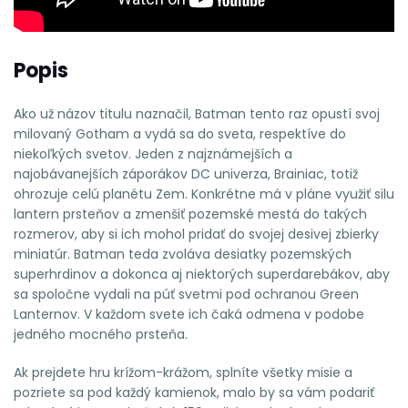
Popis
Ako už názov titulu naznačil, Batman tento raz opustí svoj
milovaný Gotham a vydá sa do sveta, respektíve do
niekoľkých svetov. Jeden z najznámejších a
najobávanejších záporákov DC univerza, Brainiac, totiž
ohrozuje celú planétu Zem. Konkrétne má v pláne využiť silu
lantern prsteňov a zmenšiť pozemské mestá do takých
rozmerov, aby si ich mohol pridať do svojej desivej zbierky
miniatúr. Batman teda zvoláva desiatky pozemských
superhrdinov a dokonca aj niektorých superdarebákov, aby
sa spoločne vydali na púť svetmi pod ochranou Green
Lanternov. V každom svete ich čaká odmena v podobe
jedného mocného prsteňa.
Ak prejdete hru krížom-krážom, splníte všetky misie a
pozriete sa pod každý kamienok, malo by sa vám podariť