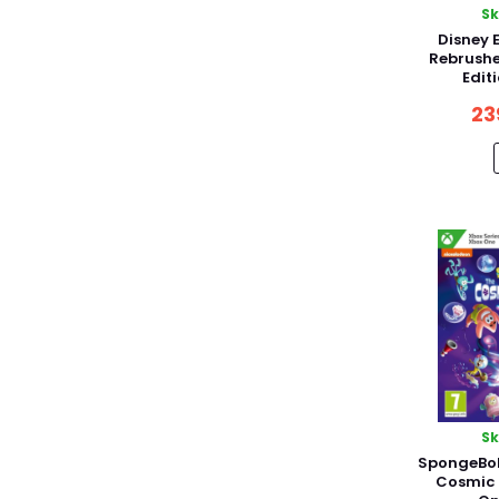
S
Disney 
Rebrushe
Edit
23
S
SpongeBo
Cosmic 