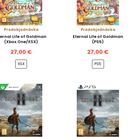
Predobjednávka
Predobjednávka
ternal Life of Goldman
Eternal Life of Goldman
(Xbox One/XSX)
(PS5)
27,00 €
27,00 €
XSX
PS5