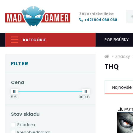
Zákaznícka linka
+421 904 068 068
POP FIGÚRKY
KATEGÓRIE
Značky
FILTER
THQ
Cena
Najnovšie
5 €
300 €
Stav skladu
Skladom
Predobjednávka