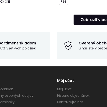
BOX ONE
PS4
Zobraziť viac
Sortiment skladom
Overený obch
97% všetkých položiek
u nás ste v bezp
Môj účet
oriadok
Môj účet
ny osobných údajov
História objednávok
dmienky
Kontaktujte nás