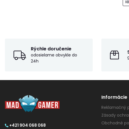
X
Rýchle doručenie
odosielame obvykle do
24h
Informácie
Reklamačný p
Zásady ochra
Obchodné po
+421 904 068 068