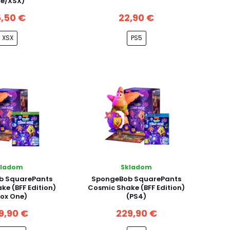
e/XSX)
,50 €
22,90 €
XSX
PS5
kladom
Skladom
b SquarePants
SpongeBob SquarePants
ke (BFF Edition)
Cosmic Shake (BFF Edition)
ox One)
(PS4)
9,90 €
229,90 €