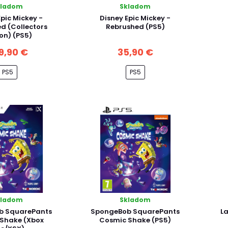
kladom
Skladom
Epic Mickey -
Disney Epic Mickey -
d (Collectors
Rebrushed (PS5)
ion) (PS5)
9,90 €
35,90 €
PS5
PS5
kladom
Skladom
b SquarePants
SpongeBob SquarePants
La
Shake (Xbox
Cosmic Shake (PS5)