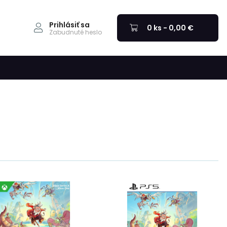
Prihlásiť sa
0 ks - 0,00 €
Zabudnuté heslo