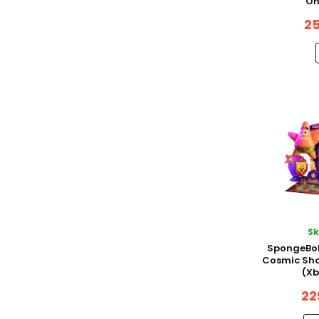
On
25
S
SpongeBo
Cosmic Sha
(Xb
22