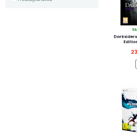
S
Darksiders
Editio
23