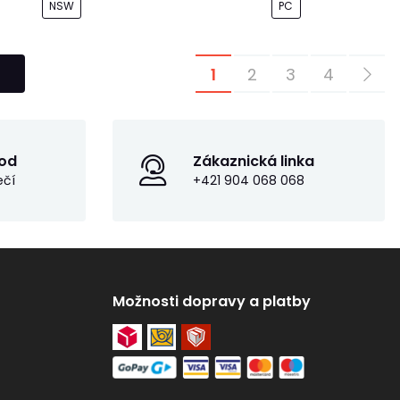
NSW
PC
1
2
3
4
od
Zákaznická linka
ečí
+421 904 068 068
Možnosti dopravy a platby