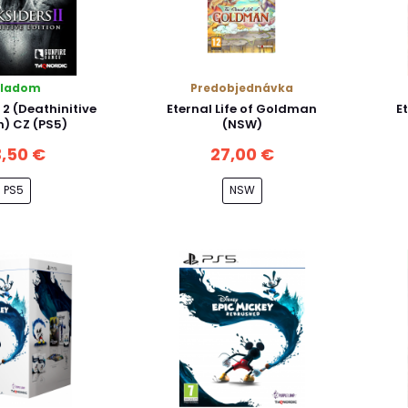
kladom
Predobjednávka
 2 (Deathinitive
Eternal Life of Goldman
E
n) CZ (PS5)
(NSW)
,50 €
27,00 €
PS5
NSW