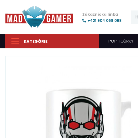
Zákaznícka linka
+421 904 068 068
POP FIGÚRKY
KATEGÓRIE