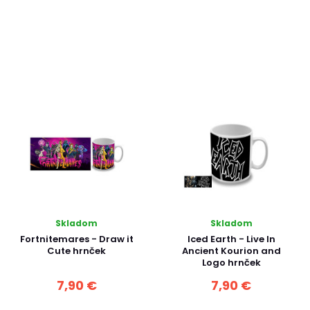
Skladom
Skladom
Fortnitemares - Draw it
Iced Earth - Live In
Cute hrnček
Ancient Kourion and
Logo hrnček
7,90 €
7,90 €