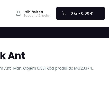
Prihlásiť sa
0 ks - 0,00 €
Zabudnuté heslo
k Ant
om Ant-Man. Objem 0,33l Kód produktu: MG23374..