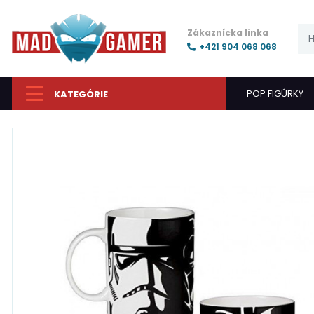
Zákaznícka linka
+421 904 068 068
POP FIGÚRKY
KATEGÓRIE