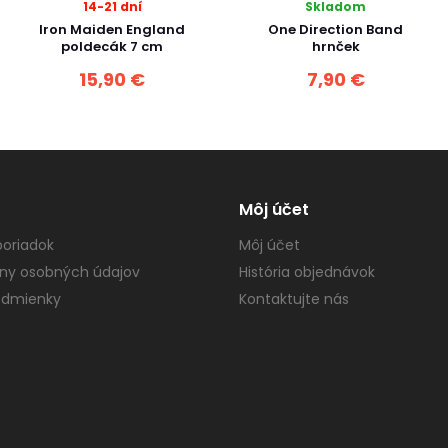
14-21 dní
Skladom
Iron Maiden England
One Direction Band
poldecák 7 cm
hrnček
15,90 €
7,90 €
Môj účet
oriadok
Môj účet
ny osobných údajov
História objednávok
dmienky
Kontaktujte nás