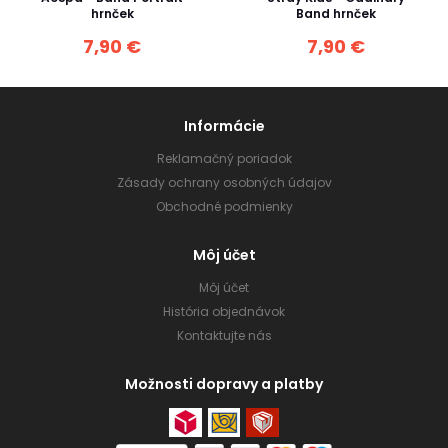
hrnček
Band hrnček
7,90 €
7,90 €
Informácie
Reklamačný poriadok
Zásady ochrany osobných údajov
Obchodné podmienky
Môj účet
Môj účet
História objednávok
Kontaktujte nás
Možnosti dopravy a platby