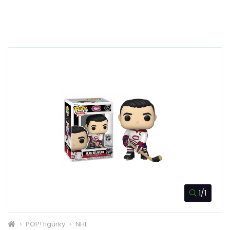
1/1
POP! figúrky
NHL