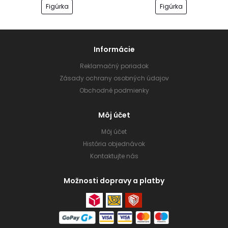
Figúrka
Figúrka
Informácie
Reklamačný poriadok
Zásady ochrany osobných údajov
Obchodné podmienky
Môj účet
Môj účet
História objednávok
Kontaktujte nás
Možnosti dopravy a platby