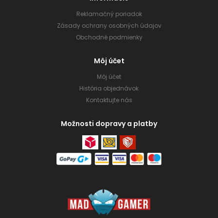
Reklamačný poriadok
Zásady ochrany osobných údajov
Obchodné podmienky
Môj účet
Môj účet
História objednávok
Kontaktujte nás
Možnosti dopravy a platby