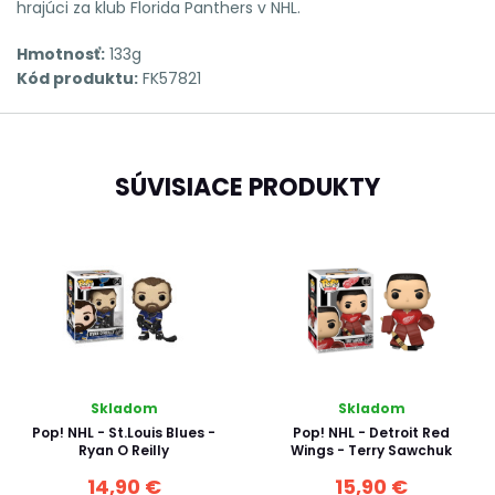
hrajúci za klub Florida Panthers v NHL.
Hmotnosť:
133g
Kód produktu:
FK57821
SÚVISIACE PRODUKTY
Skladom
Skladom
Pop! NHL - St.Louis Blues -
Pop! NHL - Detroit Red
Ryan O Reilly
Wings - Terry Sawchuk
14,90 €
15,90 €