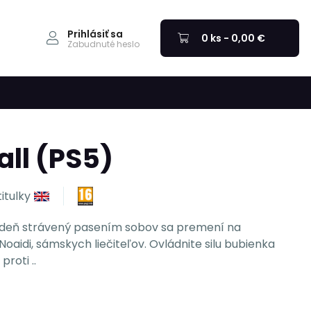
Prihlásiť sa
0 ks - 0,00 €
Zabudnuté heslo
ll (PS5)
titulky
ý deň strávený pasením sobov sa premení na
oaidi, sámskych liečiteľov. Ovládnite silu bubienka
roti ..