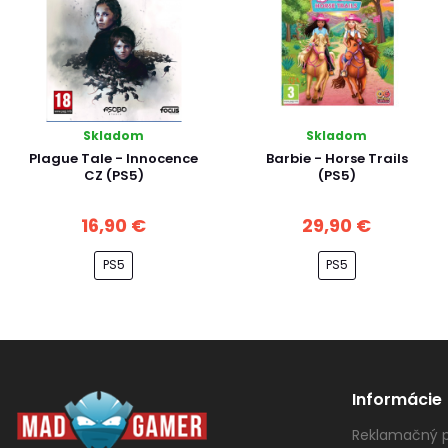
Skladom
Skladom
Plague Tale - Innocence
Barbie - Horse Trails
CZ (PS5)
(PS5)
16,90 €
29,90 €
PS5
PS5
Informácie
Reklamačný p