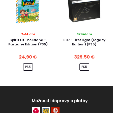
7-14 dní
Skladom
Spirit Of The Island -
007 - First Light (Legacy
Paradise Edition (PS5)
Edition) (PS5)
24,90 €
329,50 €
PS5
PS5
Možnosti dopravy a platby