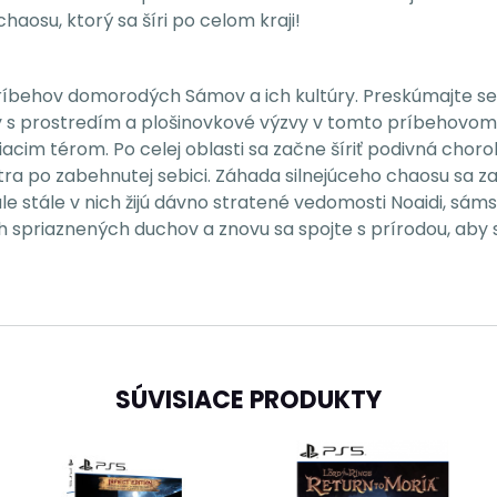
haosu, ktorý sa šíri po celom kraji!
íbehov domorodých Sámov a ich kultúry. Preskúmajte seve
 s prostredím a plošinovkové výzvy v tomto príbehovom 
acim térom. Po celej oblasti sa začne šíriť podivná choro
átra po zabehnutej sebici. Záhada silnejúceho chaosu sa z
stále v nich žijú dávno stratené vedomosti Noaidi, sámsk
h spriaznených duchov a znovu sa spojte s prírodou, aby st
SÚVISIACE PRODUKTY