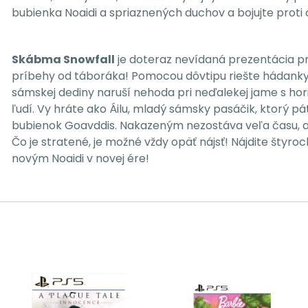
bubienka Noaidi a spriaznených duchov a bojujte proti c
Skábma Snowfall
je doteraz nevídaná prezentácia pr
príbehy od táboráka! Pomocou dôvtipu riešte hádanky
sámskej dediny naruší nehoda pri neďalekej jame s hori
ľudí. Vy hráte ako Áilu, mladý sámsky pasáčik, ktorý p
bubienok Goavddis. Nakazeným nezostáva veľa času, ale 
Čo je stratené, je možné vždy opäť nájsť! Nájdite štyroc
novým Noaidi v novej ére!