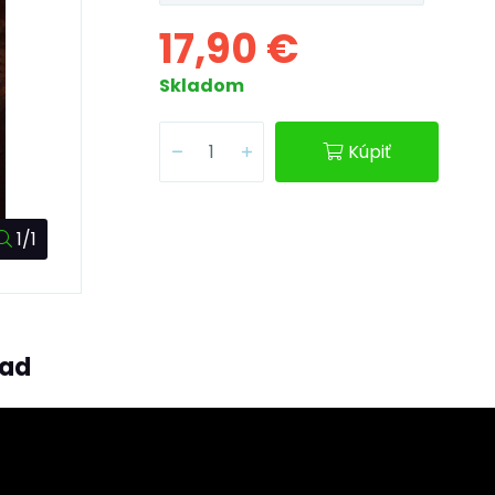
17,90 €
Skladom
Kúpiť
1/1
ľad