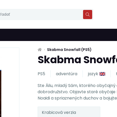
Skabma Snowfall (PS5)
Skabma Snowfa
PS5
adventúra
jazyk
Ste Áilu, mladý Sám, ktorého obyčajn
dobrodružstvo. Objavte staré obyčaje N
Noaidi a spriaznených duchov a bojujte p
Krabicová verzia