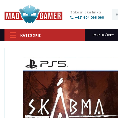
Zákaznícka linka
+421 904 068 068
POP FIGÚRKY
KATEGÓRIE