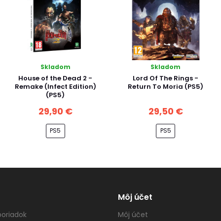
Skladom
Skladom
House of the Dead 2 -
Lord Of The Rings -
Remake (Infect Edition)
Return To Moria (PS5)
(PS5)
29,90 €
29,50 €
PS5
PS5
Môj účet
oriadok
Môj účet