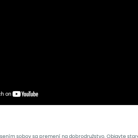
sením sobov sa premení na dobrodružstvo. Objavte staré o