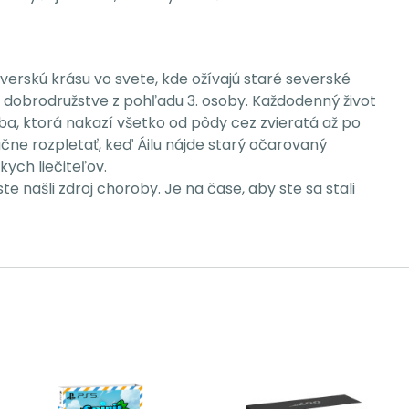
rskú krásu vo svete, kde ožívajú staré severské
dobrodružstve z pohľadu 3. osoby. Každodenný život
ba, ktorá nakazí všetko od pôdy cez zvieratá až po
ačne rozpletať, keď Áilu nájde starý očarovaný
ych liečiteľov.
e našli zdroj choroby. Je na čase, aby ste sa stali