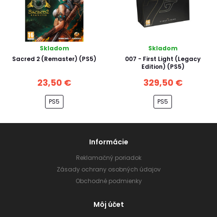
Skladom
Skladom
Sacred 2 (Remaster) (PS5)
007 - First Light (Legacy
Edition) (PS5)
23,50 €
329,50 €
PS5
PS5
Informácie
Reklamačný poriadok
Zásady ochrany osobných údajov
Obchodné podmienky
Môj účet