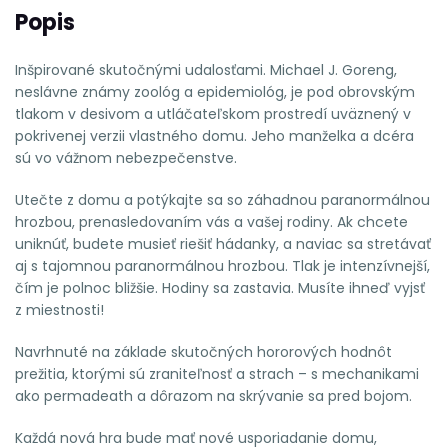
Popis
Inšpirované skutočnými udalosťami. Michael J. Goreng,
neslávne známy zoológ a epidemiológ, je pod obrovským
tlakom v desivom a utláčateľskom prostredí uväznený v
pokrivenej verzii vlastného domu. Jeho manželka a dcéra
sú vo vážnom nebezpečenstve.
Utečte z domu a potýkajte sa so záhadnou paranormálnou
hrozbou, prenasledovaním vás a vašej rodiny. Ak chcete
uniknúť, budete musieť riešiť hádanky, a naviac sa stretávať
aj s tajomnou paranormálnou hrozbou. Tlak je intenzívnejší,
čím je polnoc bližšie. Hodiny sa zastavia. Musíte ihneď vyjsť
z miestnosti!
Navrhnuté na základe skutočných hororových hodnôt
prežitia, ktorými sú zraniteľnosť a strach – s mechanikami
ako permadeath a dôrazom na skrývanie sa pred bojom.
Každá nová hra bude mať nové usporiadanie domu,