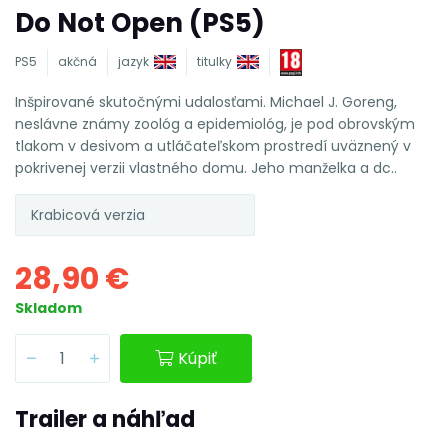
Do Not Open (PS5)
PS5
akčná
jazyk
titulky
Inšpirované skutočnými udalosťami. Michael J. Goreng,
neslávne známy zoológ a epidemiológ, je pod obrovským
tlakom v desivom a utláčateľskom prostredí uväznený v
pokrivenej verzii vlastného domu. Jeho manželka a dc..
Krabicová verzia
28,90 €
Skladom
Kúpiť
Trailer a náhľad