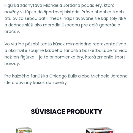
Figúrka zachytáva Michaela Jordana počas éry, ktorá
navždy vstúpila do športovej histórie. Práve obdobie troch
titulov za sebou patrí medzi najoslavovanejšie kapitoly NBA
a dodnes slúži ako meradlo úspechu pre celé generácie
hráčov.
Vo vitríne pôsobí tento kúsok mimoriadne reprezentatívne
a okamžite zaujme každého fanúšika basketbalu. Je to viac
než len figúrka - je to pripomienka éry, ktorá zmenila šport
navždy.
Pre každého fanúšika Chicago Bulls alebo Michaela Jordana
ide o povinný kúsok do zbierky.
SÚVISIACE PRODUKTY