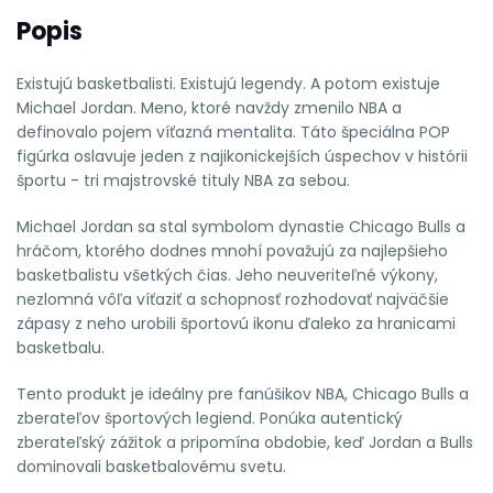
Popis
Existujú basketbalisti. Existujú legendy. A potom existuje
Michael Jordan. Meno, ktoré navždy zmenilo NBA a
definovalo pojem víťazná mentalita. Táto špeciálna POP
figúrka oslavuje jeden z najikonickejších úspechov v histórii
športu - tri majstrovské tituly NBA za sebou.
Michael Jordan sa stal symbolom dynastie Chicago Bulls a
hráčom, ktorého dodnes mnohí považujú za najlepšieho
basketbalistu všetkých čias. Jeho neuveriteľné výkony,
nezlomná vôľa víťaziť a schopnosť rozhodovať najväčšie
zápasy z neho urobili športovú ikonu ďaleko za hranicami
basketbalu.
Tento produkt je ideálny pre fanúšikov NBA, Chicago Bulls a
zberateľov športových legiend. Ponúka autentický
zberateľský zážitok a pripomína obdobie, keď Jordan a Bulls
dominovali basketbalovému svetu.