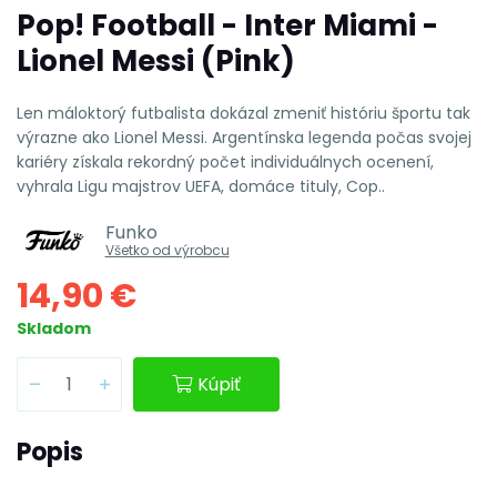
Pop! Football - Inter Miami -
Lionel Messi (Pink)
Len máloktorý futbalista dokázal zmeniť históriu športu tak
výrazne ako Lionel Messi. Argentínska legenda počas svojej
kariéry získala rekordný počet individuálnych ocenení,
vyhrala Ligu majstrov UEFA, domáce tituly, Cop..
Funko
Všetko od výrobcu
14,90 €
Skladom
Kúpiť
Popis