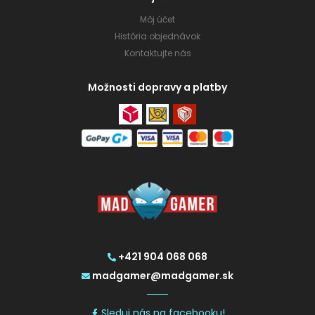
Môj účet
História objednávok
Kontaktujte nás
Možnosti dopravy a platby
+421 904 068 068
madgamer@madgamer.sk
Sleduj nás na facebooku!