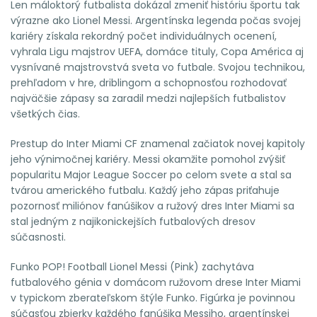
Len máloktorý futbalista dokázal zmeniť históriu športu tak
výrazne ako Lionel Messi. Argentínska legenda počas svojej
kariéry získala rekordný počet individuálnych ocenení,
vyhrala Ligu majstrov UEFA, domáce tituly, Copa América aj
vysnívané majstrovstvá sveta vo futbale. Svojou technikou,
prehľadom v hre, driblingom a schopnosťou rozhodovať
najväčšie zápasy sa zaradil medzi najlepších futbalistov
všetkých čias.
Prestup do Inter Miami CF znamenal začiatok novej kapitoly
jeho výnimočnej kariéry. Messi okamžite pomohol zvýšiť
popularitu Major League Soccer po celom svete a stal sa
tvárou amerického futbalu. Každý jeho zápas priťahuje
pozornosť miliónov fanúšikov a ružový dres Inter Miami sa
stal jedným z najikonickejších futbalových dresov
súčasnosti.
Funko POP! Football Lionel Messi (Pink) zachytáva
futbalového génia v domácom ružovom drese Inter Miami
v typickom zberateľskom štýle Funko. Figúrka je povinnou
súčasťou zbierky každého fanúšika Messiho, argentínskej