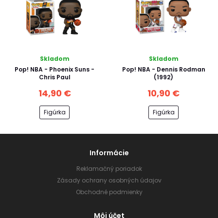
Skladom
Skladom
Pop! NBA - Phoenix Suns -
Pop! NBA - Dennis Rodman
Chris Paul
(1992)
14,90 €
10,90 €
Figúrka
Figúrka
Informácie
Reklamačný poriadok
Zásady ochrany osobných údajov
Obchodné podmienky
Môj účet