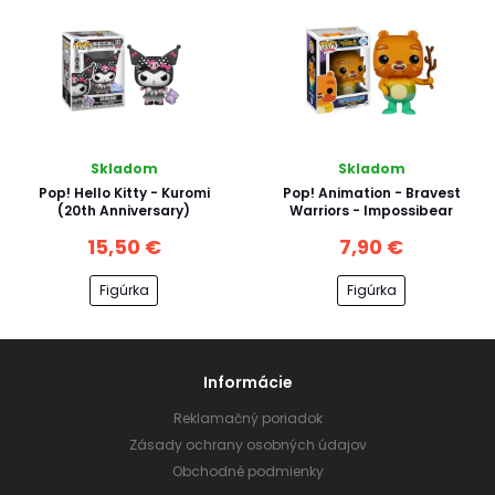
Skladom
Skladom
Pop! Hello Kitty - Kuromi
Pop! Animation - Bravest
(20th Anniversary)
Warriors - Impossibear
15,50 €
7,90 €
Figúrka
Figúrka
Informácie
Reklamačný poriadok
Zásady ochrany osobných údajov
Obchodné podmienky