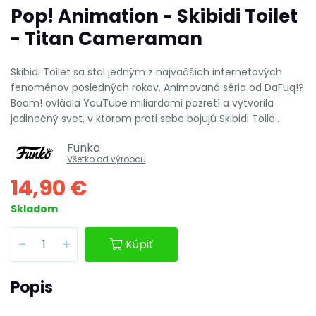
Pop! Animation - Skibidi Toilet
- Titan Cameraman
Skibidi Toilet sa stal jedným z najväčších internetových
fenoménov posledných rokov. Animovaná séria od DaFuq!?
Boom! ovládla YouTube miliardami pozretí a vytvorila
jedinečný svet, v ktorom proti sebe bojujú Skibidi Toile..
Funko
Všetko od výrobcu
14,90 €
Skladom
Kúpiť
Popis