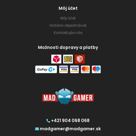
Môj účet
Môj účet
História objednávok
Kontaktujte nás
Možnosti dopravy a platby
+421 904 068 068
madgamer@madgamer.sk