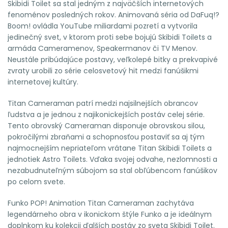
Skibidi Toilet sa stal jedným z najväčších internetových
fenoménov posledných rokov. Animovaná séria od DaFuq!?
Boom! ovládla YouTube miliardami pozretí a vytvorila
jedinečný svet, v ktorom proti sebe bojujú Skibidi Toilets a
armáda Cameramenov, Speakermanov či TV Menov.
Neustále pribúdajúce postavy, veľkolepé bitky a prekvapivé
zvraty urobili zo série celosvetový hit medzi fanúšikmi
internetovej kultúry.
Titan Cameraman patrí medzi najsilnejších obrancov
ľudstva a je jednou z najikonickejších postáv celej série.
Tento obrovský Cameraman disponuje obrovskou silou,
pokročilými zbraňami a schopnosťou postaviť sa aj tým
najmocnejším nepriateľom vrátane Titan Skibidi Toilets a
jednotiek Astro Toilets. Vďaka svojej odvahe, nezlomnosti a
nezabudnuteľným súbojom sa stal obľúbencom fanúšikov
po celom svete.
Funko POP! Animation Titan Cameraman zachytáva
legendárneho obra v ikonickom štýle Funko a je ideálnym
doplnkom ku kolekcii ďalších postáv zo sveta Skibidi Toilet.