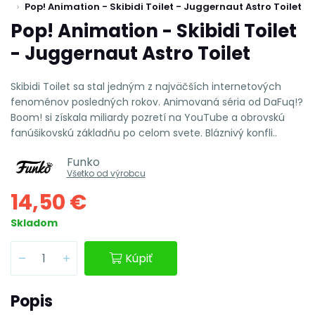
Pop! Animation - Skibidi Toilet - Juggernaut Astro Toilet
Pop! Animation - Skibidi Toilet
- Juggernaut Astro Toilet
Skibidi Toilet sa stal jedným z najväčších internetových
fenoménov posledných rokov. Animovaná séria od DaFuq!?
Boom! si získala miliardy pozretí na YouTube a obrovskú
fanúšikovskú základňu po celom svete. Bláznivý konfli..
Funko
Všetko od výrobcu
14,50 €
Skladom
Kúpiť
Popis