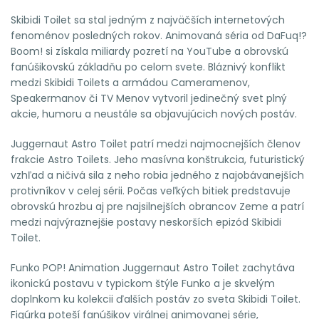
Skibidi Toilet sa stal jedným z najväčších internetových
fenoménov posledných rokov. Animovaná séria od DaFuq!?
Boom! si získala miliardy pozretí na YouTube a obrovskú
fanúšikovskú základňu po celom svete. Bláznivý konflikt
medzi Skibidi Toilets a armádou Cameramenov,
Speakermanov či TV Menov vytvoril jedinečný svet plný
akcie, humoru a neustále sa objavujúcich nových postáv.
Juggernaut Astro Toilet patrí medzi najmocnejších členov
frakcie Astro Toilets. Jeho masívna konštrukcia, futuristický
vzhľad a ničivá sila z neho robia jedného z najobávanejších
protivníkov v celej sérii. Počas veľkých bitiek predstavuje
obrovskú hrozbu aj pre najsilnejších obrancov Zeme a patrí
medzi najvýraznejšie postavy neskorších epizód Skibidi
Toilet.
Funko POP! Animation Juggernaut Astro Toilet zachytáva
ikonickú postavu v typickom štýle Funko a je skvelým
doplnkom ku kolekcii ďalších postáv zo sveta Skibidi Toilet.
Figúrka poteší fanúšikov virálnej animovanej série,