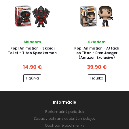
Skladom
Skladom
Pop! Animation - Skibidi
Pop! Animation - Attack
Toilet - Titan Speakerman
on Titan - Eren Jaeger
(Amazon Exclusive)
14,90 €
39,90 €
Figúrka
Figúrka
Informácie
Reklamačný poriadok
Zásady ochrany osobných údajov
Obchodné podmienky