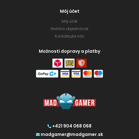
Môj účet
Môj účet
História objednávok
Kontaktujte nás
Možnosti dopravy a platby
+421 904 068 068
madgamer@madgamer.sk