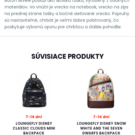
Batoh skvele poslúži ako školská taška, vyrobený z odolných
materiálov. Vo vnútri je vrecko na notebook, vrecko na zips
na prednej strane tašky a bočné sieťované vrecko. Popruhy
sú nastaviteľné, chrbát je veľmi dobre polstrovaný, čo
poskytuje výbornú oporu pre chrbticu a ďalšie pohodlie.
SÚVISIACE PRODUKTY
7-14 dní
7-14 dní
LOUNGEFLY DISNEY
LOUNGEFLY DISNEY SNOW
CLASSIC CLOUDS MINI
WHITE AND THE SEVEN
BACKPACK
DWARFS BACKPACK