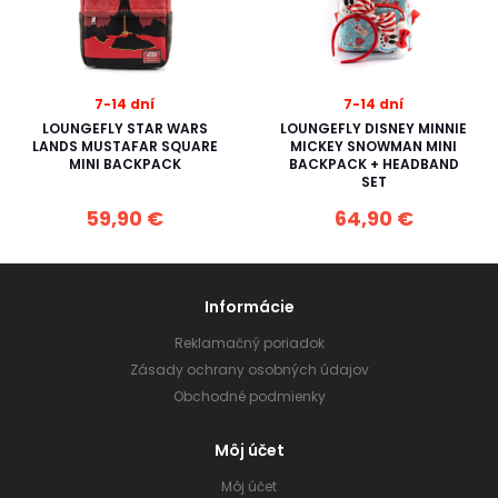
7-14 dní
7-14 dní
LOUNGEFLY STAR WARS
LOUNGEFLY DISNEY MINNIE
LANDS MUSTAFAR SQUARE
MICKEY SNOWMAN MINI
MINI BACKPACK
BACKPACK + HEADBAND
SET
59,90 €
64,90 €
Informácie
Reklamačný poriadok
Zásady ochrany osobných údajov
Obchodné podmienky
Môj účet
Môj účet