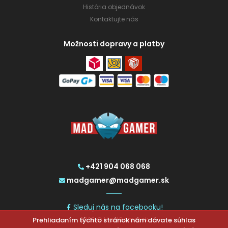
História objednávok
Kontaktujte nás
Možnosti dopravy a platby
+421 904 068 068
madgamer@madgamer.sk
Sleduj nás na facebooku!
2026 © MadGamer.sk
Prehliadaním týchto stránok nám dávate súhlas