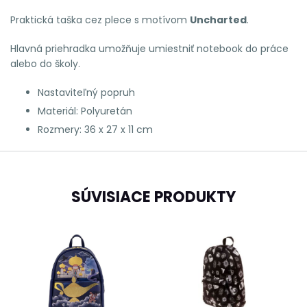
Praktická taška cez plece s motívom
Uncharted
.
Hlavná
priehradka
umožňuje umiestniť
notebook do
práce
alebo do
školy
.
Nastaviteľný
popruh
Materiál
:
Polyuretán
Rozmery
:
36
x 27 x
11
cm
SÚVISIACE PRODUKTY