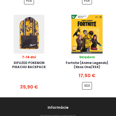
PS4
PS4
7-14 dní
Skladom
DIFUZED POKEMON
Fortnite (Anime Legends)
PIKACHU BACKPACK
(Xbox One/XSX)
17,50 €
XSX
35,90 €
Informácie
Reklamačný poriadok