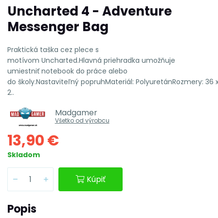
Uncharted 4 - Adventure
Messenger Bag
Praktická taška cez plece s
motívom Uncharted.Hlavná priehradka umožňuje
umiestniť notebook do práce alebo
do školy.Nastaviteľný popruhMateriál: PolyuretánRozmery: 36 
2..
Madgamer
Všetko od výrobcu
13,90 €
Skladom
Kúpiť
Popis