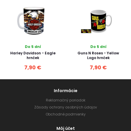
Do 5 dní
Do 5 dní
Harley Davidson - Eagle
Guns N Roses - Yellow
hrnček
Logo hrnček
7,90 €
7,90 €
Informácie
Reklamačný poriadok
Zásady ochrany osobných údajov
Obchodné podmienky
Môj účet