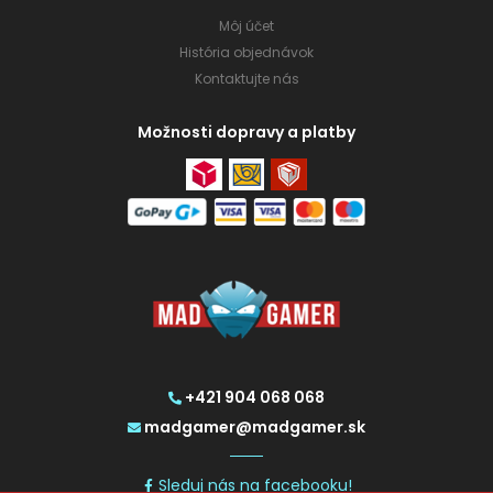
Môj účet
História objednávok
Kontaktujte nás
Možnosti dopravy a platby
+421 904 068 068
madgamer@madgamer.sk
Sleduj nás na facebooku!