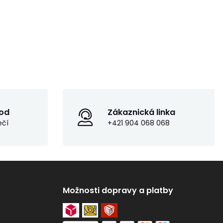
od
Zákaznická linka
ečí
+421 904 068 068
Možnosti dopravy a platby