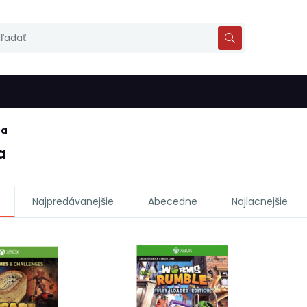
ia
a
Najpredávanejšie
Abecedne
Najlacnejšie