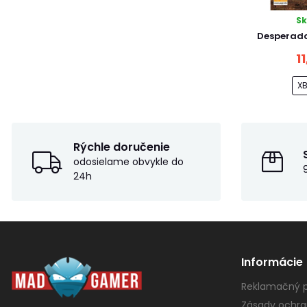
S
Desperado
1
X
Rýchle doručenie
odosielame obvykle do
24h
Informácie
Reklamačný p
Zásady ochra