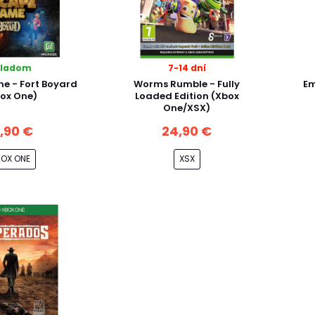
kladom
7-14 dní
e - Fort Boyard
Worms Rumble - Fully
Em
ox One)
Loaded Edition (Xbox
One/XSX)
6,90 €
24,90 €
BOX ONE
XSX