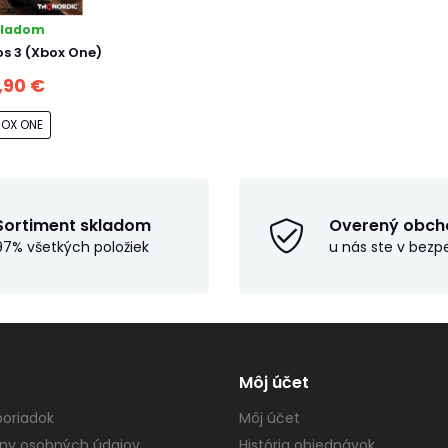
kladom
s 3 (Xbox One)
1,90 €
BOX ONE
Sortiment skladom
Overený obch
97% všetkých položiek
u nás ste v bezp
Môj účet
oriadok
Môj účet
ny osobných údajov
História objednávok