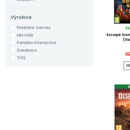
Výrobca
Fireshine Games
S
Escape Gam
Microids
(Xb
Paradox Interactive
Soedesco
1
THQ
X