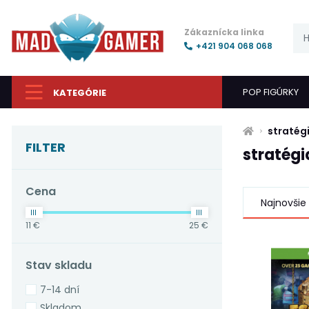
Zákaznícka linka
+421 904 068 068
POP FIGÚRKY
KATEGÓRIE
stratég
FILTER
stratégi
Cena
Najnovšie
11 €
25 €
Stav skladu
7-14 dní
Skladom