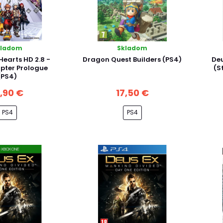
kladom
Skladom
earts HD 2.8 -
Dragon Quest Builders (PS4)
Deu
pter Prologue
(S
(PS4)
2,90 €
17,50 €
PS4
PS4