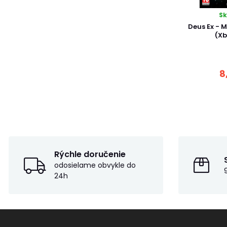
S
Deus Ex - 
(Xb
8
Rýchle doručenie
odosielame obvykle do
24h