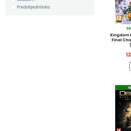
Predobjednávka
S
Kingdom H
Final Cha
1