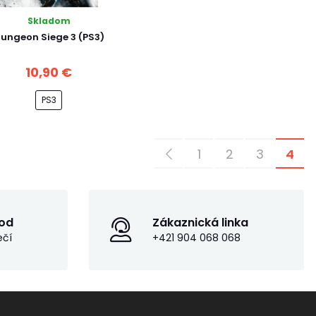
Skladom
ungeon Siege 3 (PS3)
10,90 €
PS3
1
2
3
4
od
Zákaznická linka
ečí
+421 904 068 068