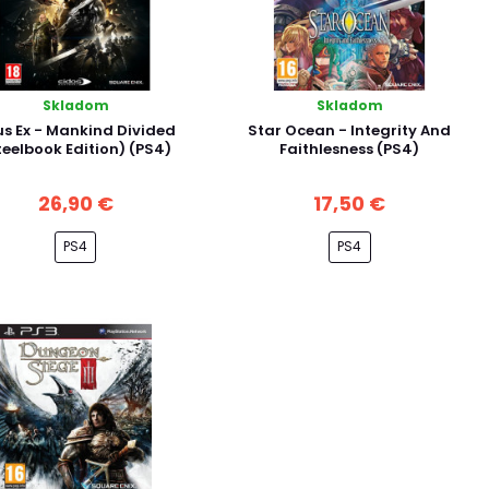
Skladom
Skladom
s Ex - Mankind Divided
Star Ocean - Integrity And
teelbook Edition) (PS4)
Faithlesness (PS4)
26,90 €
17,50 €
PS4
PS4