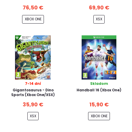
76,50 €
69,90 €
XBOX ONE
XSX
7-14 dní
Skladom
Gigantosaurus - Dino
Handball 16 (Xbox One)
Sports (Xbox One/XSX)
35,90 €
15,90 €
XSX
XBOX ONE