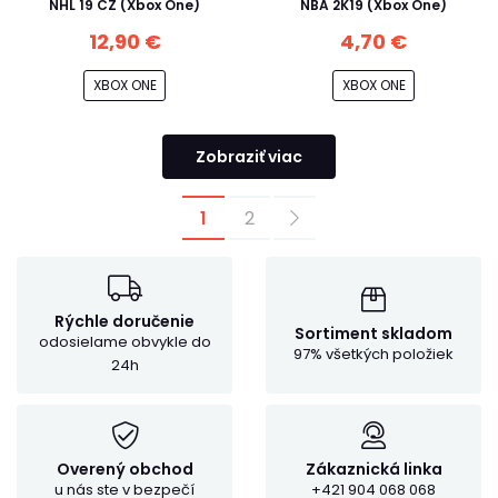
NHL 19 CZ (Xbox One)
NBA 2K19 (Xbox One)
12,90 €
4,70 €
XBOX ONE
XBOX ONE
Zobraziť viac
1
2
Rýchle doručenie
Sortiment skladom
odosielame obvykle do
97% všetkých položiek
24h
Overený obchod
Zákaznická linka
u nás ste v bezpečí
+421 904 068 068