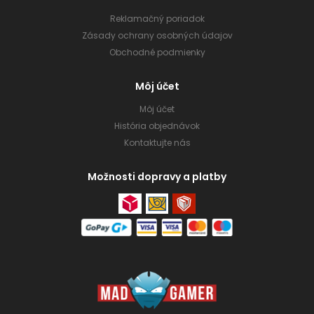
Reklamačný poriadok
Zásady ochrany osobných údajov
Obchodné podmienky
Môj účet
Môj účet
História objednávok
Kontaktujte nás
Možnosti dopravy a platby