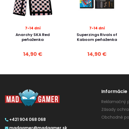
7-14 dní
7-14 dní
Anarchy SKA Red
Superzings Rivals of
peňaženka
Kaboom peňaženka
14,90 €
14,90 €
Informácie
Reklamačný p
Zásady ochra
Obchodné po
+421 904 068 068
madgamer@madgamer.sk