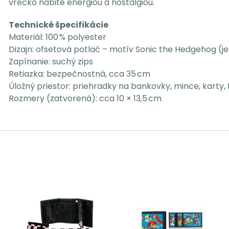
vrecko nabité energiou a nostalgiou.
Technické špecifikácie
Materiál: 100 % polyester
Dizajn: ofsetová potlač – motív Sonic the Hedgehog (j
Zapínanie: suchý zips
Retiazka: bezpečnostná, cca 35 cm
Úložný priestor: priehradky na bankovky, mince, karty, 
Rozmery (zatvorená): cca 10 × 13,5 cm