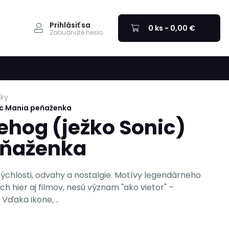
Prihlásiť sa
0 ks - 0,00 €
Zabudnuté heslo
ky
ic Mania peňaženka
ehog (ježko Sonic)
eňaženka
ýchlosti, odvahy a nostalgie. Motívy legendárneho
 hier aj filmov, nesú význam "ako vietor" –
Vďaka ikone, ..