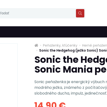
Peňaženky, kľúčenky
Herné peňažen
Sonic the Hedgehog (ježko Sonic) Son
Sonic the Hedg
Sonic Mania p
Sonic peňaženka je energický výbuch r
modrého ježka, známeho z počítačových
slobodného ducha, impulz, jedinečnosť. 
14,90 €