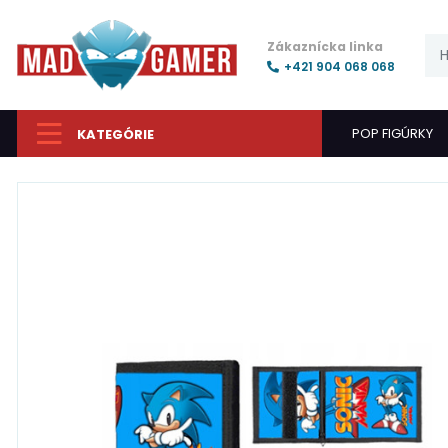
Zákaznícka linka
+421 904 068 068
POP FIGÚRKY
KATEGÓRIE