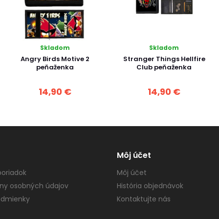
Skladom
Skladom
Angry Birds Motive 2
Stranger Things Hellfire
peňaženka
Club peňaženka
14,90 €
14,90 €
Môj účet
oriadok
Môj účet
ny osobných údajov
História objednávok
dmienky
Kontaktujte nás