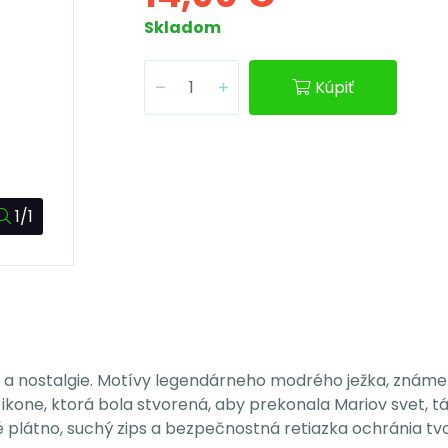
Skladom
Kúpiť
1/1
 a nostalgie. Motívy legendárneho modrého ježka, známeh
 ikone, ktorá bola stvorená, aby prekonala Mariov svet, t
 plátno, suchý zips a bezpečnostná retiazka ochránia tvo