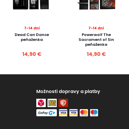
7-14 dní
7-14 dní
Dead Can Dance
Powerwolf The
peňaženka
Sacrament of Sin
peňaženka
14,90 €
14,90 €
Možnosti dopravy a platby