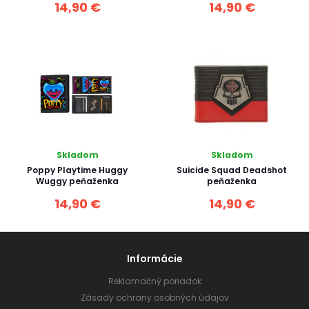
14,90 €
14,90 €
Skladom
Skladom
Poppy Playtime Huggy
Suicide Squad Deadshot
Wuggy peňaženka
peňaženka
14,90 €
14,90 €
Informácie
Reklamačný poriadok
Zásady ochrany osobných údajov