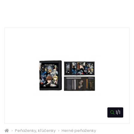
1/1
Peňaženky, kľúčenky
Herné peňaženky