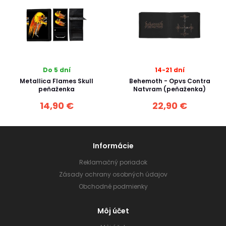
Do 5 dní
14-21 dní
Metallica Flames Skull
Behemoth - Opvs Contra
peňaženka
Natvram (peňaženka)
14,90 €
22,90 €
Informácie
Reklamačný poriadok
Zásady ochrany osobných údajov
Obchodné podmienky
Môj účet