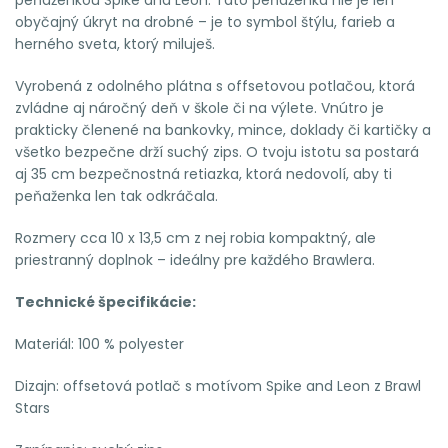
obyčajný úkryt na drobné – je to symbol štýlu, farieb a
herného sveta, ktorý miluješ.
Vyrobená z odolného plátna s offsetovou potlačou, ktorá
zvládne aj náročný deň v škole či na výlete. Vnútro je
prakticky členené na bankovky, mince, doklady či kartičky a
všetko bezpečne drží suchý zips. O tvoju istotu sa postará
aj 35 cm bezpečnostná retiazka, ktorá nedovolí, aby ti
peňaženka len tak odkráčala.
Rozmery cca 10 x 13,5 cm z nej robia kompaktný, ale
priestranný doplnok – ideálny pre každého Brawlera.
Technické špecifikácie:
Materiál: 100 % polyester
Dizajn: offsetová potlač s motívom Spike and Leon z Brawl
Stars