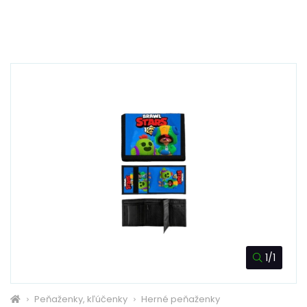
1/1
Peňaženky, kľúčenky
Herné peňaženky