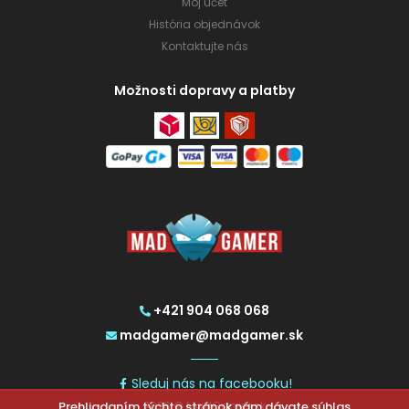
Môj účet
História objednávok
Kontaktujte nás
Možnosti dopravy a platby
+421 904 068 068
madgamer@madgamer.sk
Sleduj nás na facebooku!
2026 © MadGamer.sk
Prehliadaním týchto stránok nám dávate súhlas