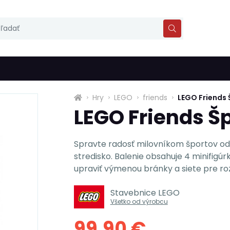
Hry
LEGO
friends
LEGO Friends 
LEGO Friends Š
Spravte radosť milovníkom športov od
stredisko. Balenie obsahuje 4 minifigú
upraviť výmenou bránky a siete pre rozl
Stavebnice LEGO
Všetko od výrobcu
99,90 €