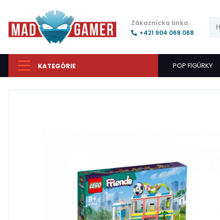
Zákaznícka linka
+421 904 068 068
POP FIGÚRKY
KATEGÓRIE