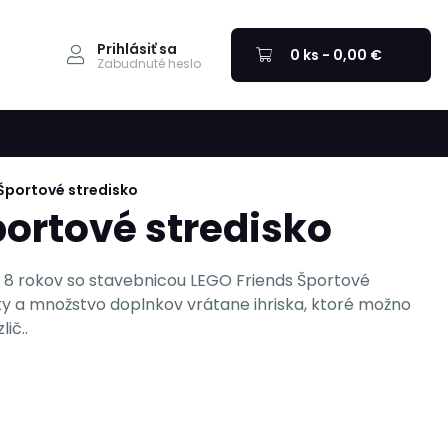
Prihlásiť sa
0 ks - 0,00 €
Zabudnuté heslo
Športové stredisko
portové stredisko
 8 rokov so stavebnicou LEGO Friends Športové
rky a množstvo doplnkov vrátane ihriska, ktoré možno
ič..