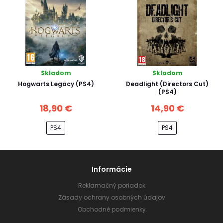
Skladom
Skladom
Hogwarts Legacy (PS4)
Deadlight (Directors Cut)
(PS4)
18,90 €
14,90 €
PS4
PS4
Informácie
Reklamačný poriadok
Zásady ochrany osobných údajov
Obchodné podmienky