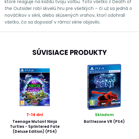
ktoré reaguje na každú tvoju voľbu. Toto všetko z Death of
the Outsider robí skvelú hru pre všetkých – či už sa jedná o
nováčikov v sérii, alebo skúsených vrahov, ktorí odohrali
všetko, čo sa doposiaľ v rámci série objavilo.
SÚVISIACE PRODUKTY
7-14 dní
Skladom
Teenage Mutant Ninja
Battlezone VR (PS4)
Turtles - Splintered Fate
(Deluxe Edition) (PS4)