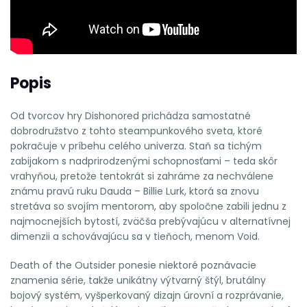
Popis
Od tvorcov hry Dishonored prichádza samostatné
dobrodružstvo z tohto steampunkového sveta, ktoré
pokračuje v príbehu celého univerza. Staň sa tichým
zabijakom s nadprirodzenými schopnosťami – teda skôr
vrahyňou, pretože tentokrát si zahráme za nechválene
známu pravú ruku Dauda – Billie Lurk, ktorá sa znovu
stretáva so svojím mentorom, aby spoločne zabili jednu z
najmocnejších bytostí, zväčša prebývajúcu v alternatívnej
dimenzii a schovávajúcu sa v tieňoch, menom Void.
Death of the Outsider ponesie niektoré poznávacie
znamenia série, takže unikátny výtvarný štýl, brutálny
bojový systém, vyšperkovaný dizajn úrovní a rozprávanie,