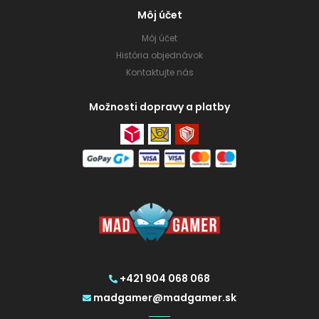
Môj účet
Môj účet
História objednávok
Kontaktujte nás
Možnosti dopravy a platby
+421 904 068 068
madgamer@madgamer.sk