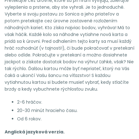
Pretekajte cez úrovne, ktoré sa pri hraní vyvíjajú, zbierajte
vylepšenia a prstene, aby ste vyhrali. Je to jednoduché.
Vyberte si svoju postavu zo Sonica a jeho priateľov a
potom pretekajte cez úrovne zostavené rozložením
náhodných kariet. Kto získa najviac bodov, vyhráva! Má to
však háčik. Každé kolo sa náhodne vytiahne nová karta a
pridá sa k úrovni. Pred odhalením tejto karty sa musí každý
hráč rozhodnúť (v tajnosti!), či bude pokračovať v pretekaní
alebo odíde. Pokračujte v pretekaní a možno dosiahnete
jackpot a získate dostatok bodov na výhru! Ľahké, však? Nie
tak rýchlo. Ďalšou kartou môže byť nepriateľ, ktorý na Vás
čaká a ukončí Vašu šancu na víťazstvo! S každou
vytiahnutou kartou si budete musieť vybrať, kedy stlačíte
brzdy a kedy vybuchnete rýchlosťou zvuku.
2-6 hráčov.
20-30 minút hracieho času.
Od 6 rokov.
Anglická jazyková verzia.