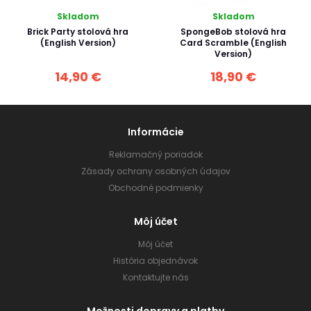
Skladom
Skladom
Brick Party stolová hra
SpongeBob stolová hra
(English Version)
Card Scramble (English
Version)
14,90 €
18,90 €
Informácie
Reklamačný poriadok
Zásady ochrany osobných údajov
Obchodné podmienky
Môj účet
Môj účet
História objednávok
Kontaktujte nás
Možnosti dopravy a platby