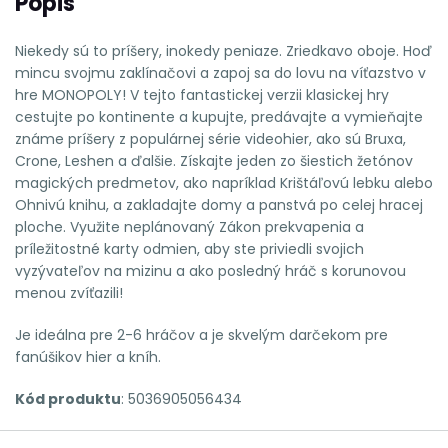
Popis
Niekedy sú to príšery, inokedy peniaze. Zriedkavo oboje. Hoď
mincu svojmu zaklínačovi a zapoj sa do lovu na víťazstvo v
hre MONOPOLY! V tejto fantastickej verzii klasickej hry
cestujte po kontinente a kupujte, predávajte a vymieňajte
známe príšery z populárnej série videohier, ako sú Bruxa,
Crone, Leshen a ďalšie. Získajte jeden zo šiestich žetónov
magických predmetov, ako napríklad Krištáľovú lebku alebo
Ohnivú knihu, a zakladajte domy a panstvá po celej hracej
ploche. Využite neplánovaný Zákon prekvapenia a
príležitostné karty odmien, aby ste priviedli svojich
vyzývateľov na mizinu a ako posledný hráč s korunovou
menou zvíťazili!
Je ideálna pre 2-6 hráčov a je skvelým darčekom pre
fanúšikov hier a kníh.
Kód produktu
: 5036905056434