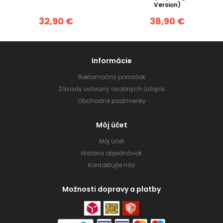
Version)
32,90 €
38,90 €
Informácie
Reklamačný poriadok
Zásady ochrany osobných údajov
Obchodné podmienky
Môj účet
Môj účet
História objednávok
Kontaktujte nás
Možnosti dopravy a platby